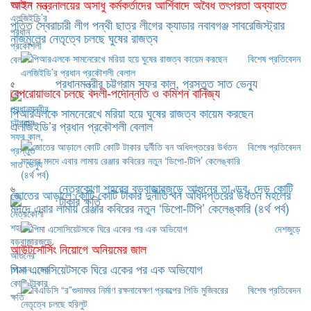
আইন মন্ত্রনালয়ের অসাধু কর্মকর্তাদের আর্শিবাদে অবৈধ তৎপরতা অব্যাহত
পতিত স্বৈরাচারী লীগ পন্থী ছাত্র লীগের ক্যাডার নবাবগঞ্জ সাবরেজিস্ট্রার
নাজমুলের নেতৃত্বে চলছে ঘুষের রাজত্ব
বিশেষ প্রতিবেদন
প্রধানমন্ত্রীর চট্টগ্রাম সফর কাল, প্রস্তুত সাত ভেন্যু
৫
বেপরোয়াভাবে চলছে বদলী-পদোন্নতি ও কমিশন বানিজ্য
পিআরএলকে সামনেরেখে মরিয়া হয়ে ঘুষের রাজত্ব কায়েম করছেন
এলজিইডি’র প্রধান প্রকৌশলী বেলাল
বিশেষ প্রতিবেদন
নেত্রকোণা শহরের বড়বাজারজুড়ে আগুনের তাণ্ডব, দেড় কোটি
৬
জোতের আড়ালে কোটি কোটি টাকার দুর্নীতি বন অধিদপ্তরের উর্ধতন মহলের
টাকার ক্ষতি
মদদে এবার লামায় রেঞ্জার কবিরের নতুন ‘ডিপো-টিপি’ কেলেঙ্কারি (৪র্থ পর্ব)
দেশজুড়ে
আউটসোর্সিং নিয়োগে অনিয়মের জাল
পিমা এসোসিয়েটসকে ঘিরে একের পর এক অভিযোগ
বিশেষ প্রতিবেদন