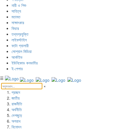
নারী ও শিশু
সাহিত্য
মতামত
সাক্ষাৎকার
ফিচার
তথ্যপ্রযুক্তি
লাইফস্টাইল
ফটো গ্যালারী
সোশ্যাল মিডিয়া
আর্কাইভ
ইউনিকোড কনভার্টার
ই-পেপার
☰
×
প্রচ্ছদ
জাতীয়
রাজনীতি
অর্থনীতি
দেশজুড়ে
অপরাধ
বিনোদন