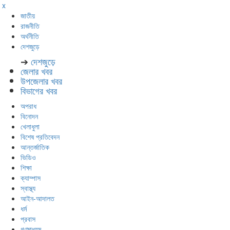
x
জাতীয়
রাজনীতি
অর্থনীতি
দেশজুড়ে
➔
দেশজুড়ে
জেলার খবর
উপজেলার খবর
বিভাগের খবর
অপরাধ
বিনোদন
খেলাধুলা
বিশেষ প্রতিবেদন
আন্তর্জাতিক
ভিডিও
শিক্ষা
ক্যাম্পাস
স্বাস্থ্য
আইন-আদালত
ধর্ম
প্রবাস
গণমাধ্যম