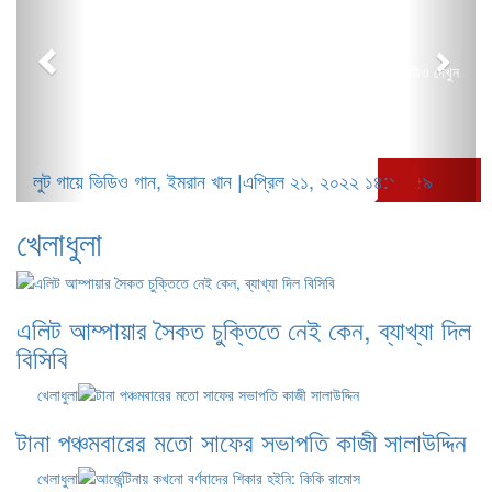
সকল ভিডিও দেখুন
লুট গায়ে ভিডিও গান, ইমরান খান |এপ্রিল ২১, ২০২২ ১৪:১৭:৫৯
খেলাধুলা
এলিট আম্পায়ার সৈকত চুক্তিতে নেই কেন, ব্যাখ্যা দিল
বিসিবি
খেলাধুলা
টানা পঞ্চমবারের মতো সাফের সভাপতি কাজী সালাউদ্দিন
খেলাধুলা