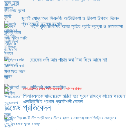
জুলাই যোদ্ধাদের সিএনজি অটোরিকশা ও রিকশা উপহার দিলেন
৩
প্রধানমন্ত্রী তারেক রহমান
শহীদ বুদ্ধিজীবীদের অমর স্মৃতির প্রতি শ্রদ্ধা ও ভালোবাসা
বন্দুকের গুলি আর পাচার করা টাকা ফিরে আসে না!
সৃষ্টিকর্তা পরম ক্ষমাশীল
৪
বেপরোয়াভাবে চলছে বদলী-পদোন্নতি ও কমিশন বানিজ্য
পিআরএলকে সামনেরেখে মরিয়া হয়ে ঘুষের রাজত্ব কায়েম করছেন
এলজিইডি’র প্রধান প্রকৌশলী বেলাল
বিশেষ প্রতিবেদন