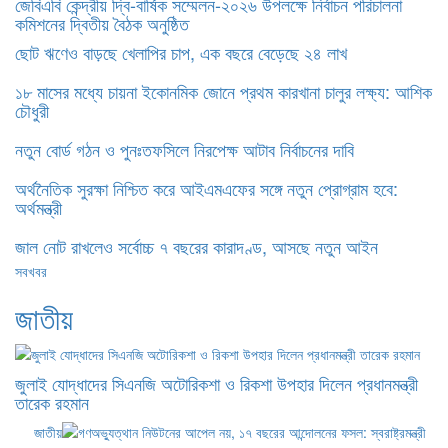
জেবিএবি কেন্দ্রীয় দ্বি-বার্ষিক সম্মেলন-২০২৬ উপলক্ষে নির্বাচন পরিচালনা
কমিশনের দ্বিতীয় বৈঠক অনুষ্ঠিত
ছোট ঋণেও বাড়ছে খেলাপির চাপ, এক বছরে বেড়েছে ২৪ লাখ
১৮ মাসের মধ্যে চায়না ইকোনমিক জোনে প্রথম কারখানা চালুর লক্ষ্য: আশিক
চৌধুরী
নতুন বোর্ড গঠন ও পুনঃতফসিলে নিরপেক্ষ আটাব নির্বাচনের দাবি
অর্থনৈতিক সুরক্ষা নিশ্চিত করে আইএমএফের সঙ্গে নতুন প্রোগ্রাম হবে:
অর্থমন্ত্রী
জাল নোট রাখলেও সর্বোচ্চ ৭ বছরের কারাদণ্ড, আসছে নতুন আইন
সবখবর
জাতীয়
জুলাই যোদ্ধাদের সিএনজি অটোরিকশা ও রিকশা উপহার দিলেন প্রধানমন্ত্রী
তারেক রহমান
জাতীয়