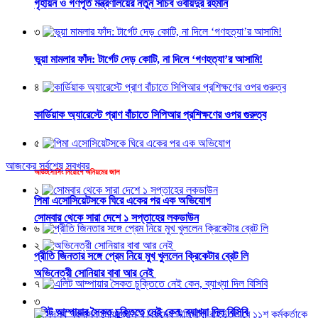
গৃহায়ন ও গণপূর্ত মন্ত্রণালয়ের নতুন সচিব ওবায়দুর রহমান
৩
​ভুয়া মামলার ফাঁদ: টার্গেট দেড় কোটি, না দিলে ‘গণহত্যা’র আসামি!
৪
কার্ডিয়াক অ্যারেস্টে প্রাণ বাঁচাতে সিপিআর প্রশিক্ষণের ওপর গুরুত্ব
৫
আজকের সর্বশেষ সবখবর
আউটসোর্সিং নিয়োগে অনিয়মের জাল
১
পিমা এসোসিয়েটসকে ঘিরে একের পর এক অভিযোগ
সোমবার থেকে সারা দেশে ১ সপ্তাহের লকডাউন
৬
২
প্রীতি জিনতার সঙ্গে প্রেম নিয়ে মুখ খুললেন ক্রিকেটার ব্রেট লি
অভিনেত্রী সোনিয়ার বাবা আর নেই
৭
৩
এলিট আম্পায়ার সৈকত চুক্তিতে নেই কেন, ব্যাখ্যা দিল বিসিবি