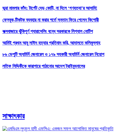
​ভুয়া মামলার ফাঁদ: টার্গেট দেড় কোটি, না দিলে ‘গণহত্যা’র আসামি!
ফেসবুক-টিকটক ব্যবহার না করার শর্তে সন্তান ফিরে পেলেন কিশোরী
কক্সবাজারে ঝুঁকিপূর্ণ প্যারাসেলিং বন্ধে সরকারকে লিগ্যাল নোটিশ
আমিই প্রথম আবু সাঈদ হত্যার প্রতিবাদ করি, আদালতে কলিমুল্লাহ
৮৬ ডেপুটি অ্যাটর্নি জেনারেল ও ১৭৯ সহকারী অ্যাটর্নি জেনারেল নিয়োগ
লতিফ সিদ্দিকীকে কারাগারে পাঠানোর আদেশ ট্রাইব্যুনালের
সাক্ষাৎকার