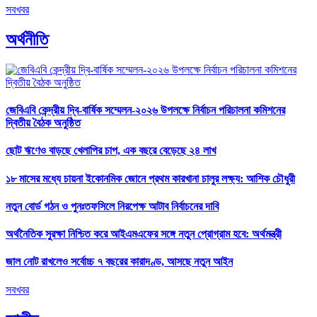
সবখবর
অর্থনীতি
জেবিএবি কেন্দ্রীয় দ্বি-বার্ষিক সম্মেলন-২০২৬ উপলক্ষে নির্বাচন পরিচালনা কমিশনের
দ্বিতীয় বৈঠক অনুষ্ঠিত
ছোট ঋণেও বাড়ছে খেলাপির চাপ, এক বছরে বেড়েছে ২৪ লাখ
১৮ মাসের মধ্যে চায়না ইকোনমিক জোনে প্রথম কারখানা চালুর লক্ষ্য: আশিক চৌধুরী
নতুন বোর্ড গঠন ও পুনঃতফসিলে নিরপেক্ষ আটাব নির্বাচনের দাবি
অর্থনৈতিক সুরক্ষা নিশ্চিত করে আইএমএফের সঙ্গে নতুন প্রোগ্রাম হবে: অর্থমন্ত্রী
জাল নোট রাখলেও সর্বোচ্চ ৭ বছরের কারাদণ্ড, আসছে নতুন আইন
সবখবর