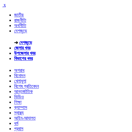
x
জাতীয়
রাজনীতি
অর্থনীতি
দেশজুড়ে
➔
দেশজুড়ে
জেলার খবর
উপজেলার খবর
বিভাগের খবর
অপরাধ
বিনোদন
খেলাধুলা
বিশেষ প্রতিবেদন
আন্তর্জাতিক
ভিডিও
শিক্ষা
ক্যাম্পাস
স্বাস্থ্য
আইন-আদালত
ধর্ম
প্রবাস