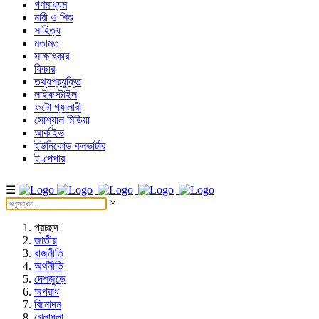
গণমাধ্যম
নারী ও শিশু
সাহিত্য
মতামত
সাক্ষাৎকার
ফিচার
তথ্যপ্রযুক্তি
লাইফস্টাইল
ফটো গ্যালারী
সোশ্যাল মিডিয়া
আর্কাইভ
ইউনিকোড কনভার্টার
ই-পেপার
☰
×
প্রচ্ছদ
জাতীয়
রাজনীতি
অর্থনীতি
দেশজুড়ে
অপরাধ
বিনোদন
খেলাধুলা