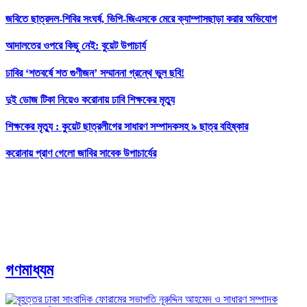
জবিতে ছাত্রদল-শিবির সংঘর্ষ, ভিপি-জিএসকে মেরে ক্যাম্পাসছাড়া করার অভিযোগ
আদালতের ওপরে কিছু নেই: বুয়েট উপাচার্য
ঢাবির ‘শতবর্ষে শত গুণীজন’ সম্মাননা গ্রন্থে ভুল ছবি!
দুই ডোজ টিকা নিয়েও করোনায় ঢাবি শিক্ষকের মৃত্যু
শিক্ষকের মৃত্যু : কুয়েট ছাত্রলীগের সাধারণ সম্পাদকসহ ৯ ছাত্র বহিষ্কার
করোনায় প্রাণ গেলো জাবির সাবেক উপাচার্যের
গণমাধ্যম