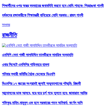
শিক্ষার্থীদের ওপর অস্ত্র ব্যবহারের জবাবদিহি করতে হবে মোদি-শাহকে: প্রিয়াঙ্কা গান্ধী
ধর্ষকদের রক্ষাকারীকে শিক্ষামন্ত্রী বানিয়েছে মোদি সরকার : রাহুল গান্ধী
সবখবর
রাজনীতি
এনসিপি নেতা গাজী সালাউদ্দিন তানভীরকে সাময়িক অব্যাহতি
এবার সিলেটে এনসিপির গাড়িবহরে হামলা
শনিবার স্থায়ী কমিটির বৈঠক ডেকেছে বিএনপি
বিএনপির ১৭ বছরের সংগ্রামই জুলাই অভ্যুত্থানের পটভূমি: রিজভী
আন্দোলনের ডাক আসবে, ঘরে ঘরে দুর্গ গড়ে তুলতে হবে: জামায়াত আমির
শফিকুর-নাহিদ-মামুনুল এক হলে সরকারের পতন অনিবার্য: কর্ণেল অলি