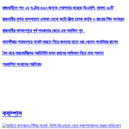
রাজধানীতে গত ২৪ ঘণ্টায় ৪৬৩ জনকে গ্রেপ্তার করেছে ডিএমপি, মামলা ৩৮টি
রাজধানীর মুগদা হাসপাতাল এলাকা থেকে অটো রিক্সা চালক কর্তৃক ৩ বছরের শিশু অপহরন
রাজধানীর কল্যাণপুরে পূর্ব শত্রুতার জেরে এক ব্যাক্তি খুন
সাতক্ষীরার শ্যামনগরে পকেট মারতে গিয়ে জনতার হাতে ধরা খেলেন পকেটমার রাশেদ
বৈধ বারে নারকোটিক্সের প্রতিনিধি ছাড়া র‍্যাবের অভিযান নিয়ে নানা প্রশ্ন!
প্রকাশিত সংবাদের প্রতিবাদ
ক্যাম্পাস