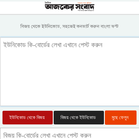
বিজয় থেকে ইউনিকোড, সহজেই কনভার্ট করুন বাংলা ফন্ট