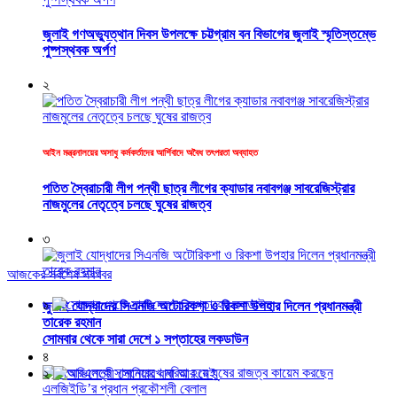
জুলাই গণঅভ্যুত্থান দিবস উপলক্ষে চট্টগ্রাম বন বিভাগের জুলাই স্মৃতিস্তম্ভে
পুষ্পস্থবক অর্পণ
২
আইন মন্ত্রনালয়ের অসাধু কর্মকর্তাদের আর্শিবাদে অবৈধ তৎপরতা অব্যাহত
পতিত স্বৈরাচারী লীগ পন্থী ছাত্র লীগের ক্যাডার নবাবগঞ্জ সাবরেজিস্ট্রার
নাজমুলের নেতৃত্বে চলছে ঘুষের রাজত্ব
৩
আজকের সর্বশেষ সবখবর
১
জুলাই যোদ্ধাদের সিএনজি অটোরিকশা ও রিকশা উপহার দিলেন প্রধানমন্ত্রী
তারেক রহমান
সোমবার থেকে সারা দেশে ১ সপ্তাহের লকডাউন
৪
২