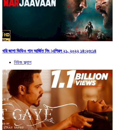
থরি জাগা ভিডিও গান আর্জিত সিং |এপ্রিল ২১, ২০২২ ১৪:২৩:১৪
নিউজ ফ্ল্যাশ