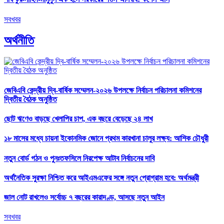
সবখবর
অর্থনীতি
জেবিএবি কেন্দ্রীয় দ্বি-বার্ষিক সম্মেলন-২০২৬ উপলক্ষে নির্বাচন পরিচালনা কমিশনের
দ্বিতীয় বৈঠক অনুষ্ঠিত
ছোট ঋণেও বাড়ছে খেলাপির চাপ, এক বছরে বেড়েছে ২৪ লাখ
১৮ মাসের মধ্যে চায়না ইকোনমিক জোনে প্রথম কারখানা চালুর লক্ষ্য: আশিক চৌধুরী
নতুন বোর্ড গঠন ও পুনঃতফসিলে নিরপেক্ষ আটাব নির্বাচনের দাবি
অর্থনৈতিক সুরক্ষা নিশ্চিত করে আইএমএফের সঙ্গে নতুন প্রোগ্রাম হবে: অর্থমন্ত্রী
জাল নোট রাখলেও সর্বোচ্চ ৭ বছরের কারাদণ্ড, আসছে নতুন আইন
সবখবর