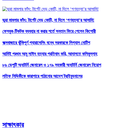
​ভুয়া মামলার ফাঁদ: টার্গেট দেড় কোটি, না দিলে ‘গণহত্যা’র আসামি!
ফেসবুক-টিকটক ব্যবহার না করার শর্তে সন্তান ফিরে পেলেন কিশোরী
কক্সবাজারে ঝুঁকিপূর্ণ প্যারাসেলিং বন্ধে সরকারকে লিগ্যাল নোটিশ
আমিই প্রথম আবু সাঈদ হত্যার প্রতিবাদ করি, আদালতে কলিমুল্লাহ
৮৬ ডেপুটি অ্যাটর্নি জেনারেল ও ১৭৯ সহকারী অ্যাটর্নি জেনারেল নিয়োগ
লতিফ সিদ্দিকীকে কারাগারে পাঠানোর আদেশ ট্রাইব্যুনালের
সাক্ষাৎকার