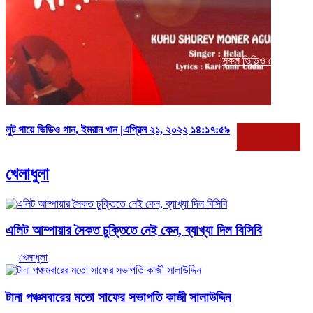
সকল ভিডিও দেখুন
লুট গায়ে ভিডিও গান, ইমরান খান |এপ্রিল ২১, ২০২২ ১৪:১৭:৫৯
খেলাধুলা
এলিট আম্পায়ার সৈকত চুক্তিতে নেই কেন, ব্যাখ্যা দিল বিসিবি
খেলাধুলা
টানা পঞ্চমবারের মতো সাফের সভাপতি কাজী সালাউদ্দিন