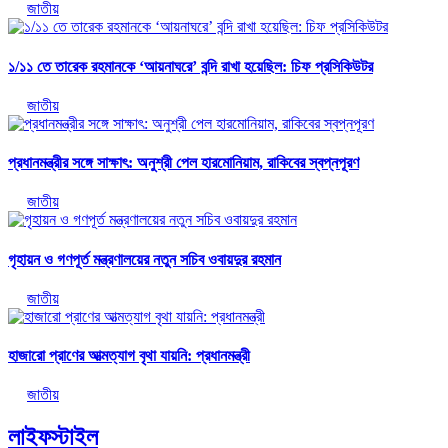
জাতীয়
১/১১ তে তারেক রহমানকে ‘আয়নাঘরে’ বন্দি রাখা হয়েছিল: চিফ প্রসিকিউটর
জাতীয়
প্রধানমন্ত্রীর সঙ্গে সাক্ষাৎ: অনুশ্রী পেল হারমোনিয়াম, রাকিবের স্বপ্নপূরণ
জাতীয়
গৃহায়ন ও গণপূর্ত মন্ত্রণালয়ের নতুন সচিব ওবায়দুর রহমান
জাতীয়
হাজারো প্রাণের আত্মত্যাগ বৃথা যায়নি: প্রধানমন্ত্রী
জাতীয়
লাইফস্টাইল