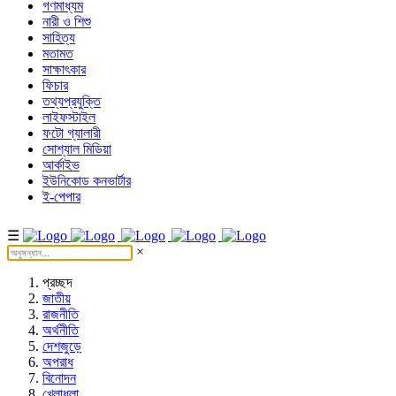
গণমাধ্যম
নারী ও শিশু
সাহিত্য
মতামত
সাক্ষাৎকার
ফিচার
তথ্যপ্রযুক্তি
লাইফস্টাইল
ফটো গ্যালারী
সোশ্যাল মিডিয়া
আর্কাইভ
ইউনিকোড কনভার্টার
ই-পেপার
☰
×
প্রচ্ছদ
জাতীয়
রাজনীতি
অর্থনীতি
দেশজুড়ে
অপরাধ
বিনোদন
খেলাধুলা