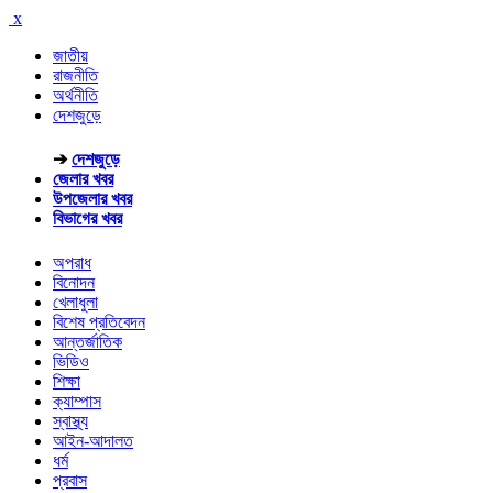
x
জাতীয়
রাজনীতি
অর্থনীতি
দেশজুড়ে
➔
দেশজুড়ে
জেলার খবর
উপজেলার খবর
বিভাগের খবর
অপরাধ
বিনোদন
খেলাধুলা
বিশেষ প্রতিবেদন
আন্তর্জাতিক
ভিডিও
শিক্ষা
ক্যাম্পাস
স্বাস্থ্য
আইন-আদালত
ধর্ম
প্রবাস