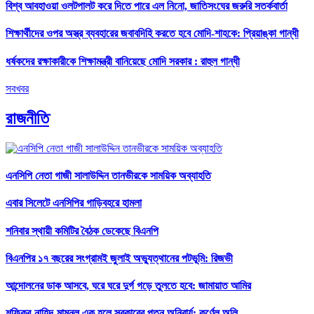
বিশ্ব আবহাওয়া ওলটপালট করে দিতে পারে এল নিনো, জাতিসংঘের জরুরি সতর্কবার্তা
শিক্ষার্থীদের ওপর অস্ত্র ব্যবহারের জবাবদিহি করতে হবে মোদি-শাহকে: প্রিয়াঙ্কা গান্ধী
ধর্ষকদের রক্ষাকারীকে শিক্ষামন্ত্রী বানিয়েছে মোদি সরকার : রাহুল গান্ধী
সবখবর
রাজনীতি
এনসিপি নেতা গাজী সালাউদ্দিন তানভীরকে সাময়িক অব্যাহতি
এবার সিলেটে এনসিপির গাড়িবহরে হামলা
শনিবার স্থায়ী কমিটির বৈঠক ডেকেছে বিএনপি
বিএনপির ১৭ বছরের সংগ্রামই জুলাই অভ্যুত্থানের পটভূমি: রিজভী
আন্দোলনের ডাক আসবে, ঘরে ঘরে দুর্গ গড়ে তুলতে হবে: জামায়াত আমির
শফিকুর-নাহিদ-মামুনুল এক হলে সরকারের পতন অনিবার্য: কর্ণেল অলি