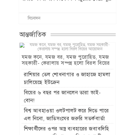
এনসিপি নেতা গাজী সালাউদ্দিন তানভীরকে
সাময়িক অব্যাহতি
এবার সিলেটে এনসিপির গাড়িবহরে হামলা
শনিবার স্থায়ী কমিটির বৈঠক ডেকেছে
বিএনপি
বিএনপির ১৭ বছরের সংগ্রামই জুলাই
অভ্যুত্থানের পটভূমি: রিজভী
আন্দোলনের ডাক আসবে, ঘরে ঘরে দুর্গ
গড়ে তুলতে হবে: জামায়াত আমির
শফিকুর-নাহিদ-মামুনুল এক হলে সরকারের
পতন অনিবার্য: কর্ণেল অলি