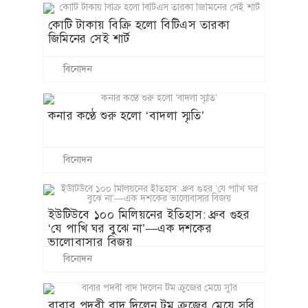
রাশিয়ার তেল শোধনাগার ও জাহাজে হামলা
চালিয়েছে ইউক্রেন
বিয়ের ৬ বছর পর জানলেন তারা ভাই-
বোন!
বিশ্ব আবহাওয়া ওলটপালট করে দিতে পারে
এল নিনো, জাতিসংঘের জরুরি সতর্কবার্তা
শিক্ষার্থীদের ওপর অস্ত্র ব্যবহারের জবাবদিহি
করতে হবে মোদি-শাহকে: প্রিয়াঙ্কা গান্ধী
ধর্ষকদের রক্ষাকারীকে শিক্ষামন্ত্রী বানিয়েছে
মোদি সরকার : রাহুল গান্ধী
সবখবর
রাজনীতি