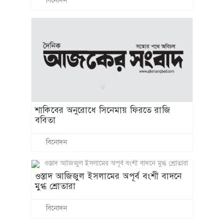
ইউটিউবে ১০০ মিলিয়নের ইতিহাস: ধ্রুব গুহর
‘যে পাখি ঘর বুঝে না’—এক দশকের
ভালোবাসার বিজয়
বিনোদন
বাবার পদবী বাদ দিলেন টম ক্রুজের মেয়ে সুরি
বিনোদন
আন্তর্জাতিক
যমজ কনে, যমজ বর, যমজ পুরোহিত, যমজ
সহকারী- কেরালায় সম্পন্ন হলো বিরল বিয়ের
আয়োজন