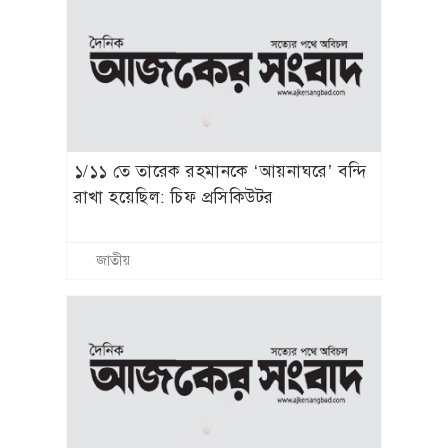
গৃহায়ন ও গণপূর্ত মন্ত্রণালয়ের নতুন সচিব
ওবায়দুর রহমান
জাতীয়