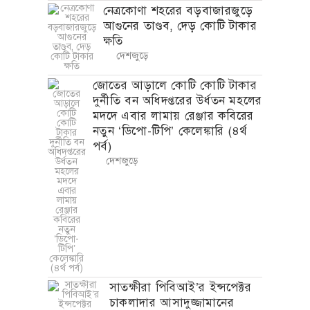
সাতক্ষীরা পিবিআই’র ইন্সপেক্টর
চাকলাদার আসাদুজ্জামানের
বিরুদ্ধে মামলার তদন্ত বানিজ্যর
নামে বেপরোয়া ঘুষ বানিজ্য ও
হয়রানির অভিযোগ
দেশজুড়ে
বরগুনায় পৌঁছেছে হাদিসুরের মরদেহ
দেশজুড়ে