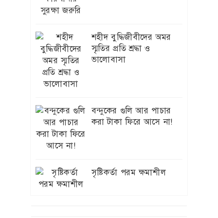
কায়েম করছেন এলজিইডি’র
প্রধান প্রকৌশলী বেলাল
শহীদ বুদ্ধিজীবীদের অমর
প্রধানমন্ত্রীর চট্টগ্রাম সফর
৫
স্মৃতির প্রতি শ্রদ্ধা ও
কাল, প্রস্তুত সাত ভেন্যু
ভালোবাসা
নেত্রকোণা শহরের
৬
বড়বাজারজুড়ে আগুনের
তাণ্ডব, দেড় কোটি টাকার ক্ষতি
বন্দুকের গুলি আর পাচার
করা টাকা ফিরে আসে না!
গণঅভ্যুত্থান নিউটনের আপেল
৭
নয়, ১৭ বছরের আন্দোলনের
ফসল: স্বরাষ্ট্রমন্ত্রী
সৃষ্টিকর্তা পরম ক্ষমাশীল
জুলাই জাদুঘর যেন দলীয়
৮
ইতিহাসের জায়গা না হয়:
নাহিদ