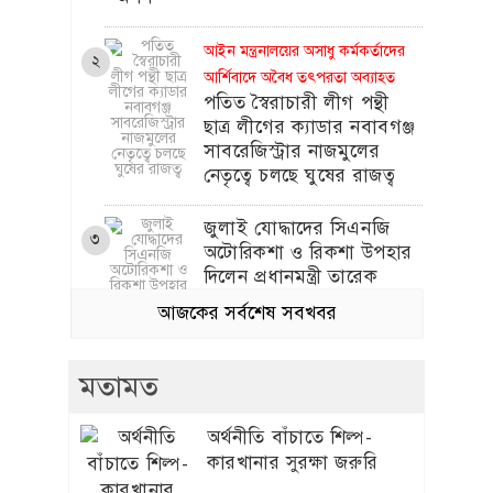
অর্পণ
আইন মন্ত্রনালয়ের অসাধু কর্মকর্তাদের
২
আর্শিবাদে অবৈধ তৎপরতা অব্যাহত
পতিত স্বৈরাচারী লীগ পন্থী
ছাত্র লীগের ক্যাডার নবাবগঞ্জ
সাবরেজিস্ট্রার নাজমুলের
নেতৃত্বে চলছে ঘুষের রাজত্ব
জুলাই যোদ্ধাদের সিএনজি
৩
অটোরিকশা ও রিকশা উপহার
দিলেন প্রধানমন্ত্রী তারেক
আজকের সর্বশেষ সবখবর
রহমান
মতামত
বেপরোয়াভাবে চলছে বদলী-পদোন্নতি ও
৪
কমিশন বানিজ্য
অর্থনীতি বাঁচাতে শিল্প-
পিআরএলকে সামনেরেখে
কারখানার সুরক্ষা জরুরি
মরিয়া হয়ে ঘুষের রাজত্ব