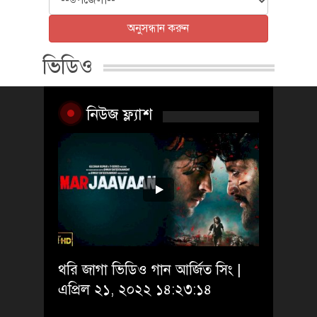
থরি জাগা ভিডিও গান আর্জিত সিং |
এপ্রিল ২১, ২০২২ ১৪:২৩:১৪
নিউজ ফ্ল্যাশ
সকল ভিডিও দেখুন
লুট গায়ে ভিডিও গান, ইমরান খান |এপ্রিল