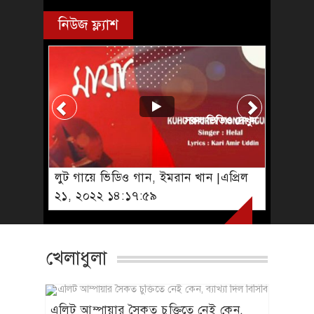
২১, ২০২২ ১৪:১৭:৫৯
খেলাধুলা
এলিট আম্পায়ার সৈকত চুক্তিতে নেই কেন,
ব্যাখ্যা দিল বিসিবি
খেলাধুলা
টানা পঞ্চমবারের মতো সাফের সভাপতি কাজী
সালাউদ্দিন
খেলাধুলা
আর্জেন্টিনায় কখনো বর্ণবাদের শিকার হইনি: