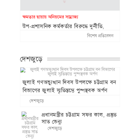
জুলাই গণঅভ্যুত্থান দিবস উপলক্ষে চট্টগ্রাম বন
বিভাগের জুলাই স্মৃতিস্তম্ভে পুষ্পস্থবক অর্পণ
দেশজুড়ে
প্রধানমন্ত্রীর চট্টগ্রাম সফর কাল, প্রস্তুত
সাত ভেন্যু
দেশজুড়ে
নেত্রকোণা শহরের বড়বাজারজুড়ে
আগুনের তাণ্ডব, দেড় কোটি টাকার
ক্ষতি
দেশজুড়ে
জোতের আড়ালে কোটি কোটি টাকার
দুর্নীতি বন অধিদপ্তরের উর্ধতন মহলের
মদদে এবার লামায় রেঞ্জার কবিরের
নতুন ‘ডিপো-টিপি’ কেলেঙ্কারি (৪র্থ
পর্ব)
দেশজুড়ে