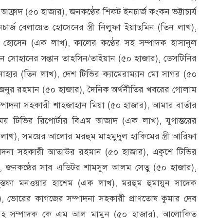
্রাদ (৫০ হাজার), জনকণ্ঠের শিফট ইনচার্জ কংকন ভট্টাচার্য
্জ বেলায়েত হোসেনের স্ত্রী নিলুফা ইয়াছমিন (তিন লাখ),
 হোসেন (এক লাখ), কালের কণ্ঠের সহ সম্পাদক হাসানুল
ন সোহানের সন্তান তাহসিন/তাইয়ান (৫০ হাজার), ডেসটিনির
ন নাহার (তিন লাখ), দেশ টিভির ক্যামেরাম্যান মো সাগর (৫০
জনুর রহমান (৫০ হাজার), দৈনিক অর্থনীতির খবরের গোলাম
ম্পাদনা সহকারী শাহজাহান মিয়া (৫০ হাজার), আমার বার্তার
ময় টিভির রিপোর্টার বিএম আজাদ (এক লাখ), যুগান্তরের
 লাখ), সময়ের আলোর মরহুম মাহমুদুল হাকিমের স্ত্রী আরিফা
্পাদনা সহকারী আতাউর রহমান (৫০ হাজার), একুশে টিভির
খ), জনকণ্ঠের সাব এডিটর শামসুল আলম সেতু (৫০ হাজার),
ুস্তফা মনওয়ার হাশেম (এক লাখ), মরহুম হুমায়ুন সাদেক
খ), ভোরের কাগজের সম্পাদনা সহকারী প্রাণতোষ কুমার দেব
সহ সম্পাদক কে এম আল মামুন (৫০ হাজার), আলোকিত