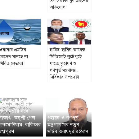
কোটি টাকা ঘুষ গ্রহনের
অভিযোগ
ওয়াসায় এমডির
হামিদ-হাসিন-তারেক
আদেশ মানছে না
সিন্ডিকেট লুটেপুটে
সিবিএ নেতারা
খাচ্ছে গৃহায়ণ ও
গণপূর্ত মন্ত্রণালয়,
নির্বিকার উপদেষ্টা
প্রধানমন্ত্রীর সঙ্গে
সাক্ষাৎ: অনুশ্রী পেল
গৃহায়ন ও গণপূর্ত
হারমোনিয়াম, রাকিবের
মন্ত্রণালয়ের নতুন
স্বপ্নপূরণ
সচিব ওবায়দুর রহমান