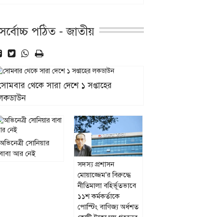
সর্বোচ্চ পঠিত - জাতীয়
সোমবার থেকে সারা দেশে ১ সপ্তাহের
লকডাউন
অভিনেত্রী সোনিয়ার
বাবা আর নেই
সদস্য প্রশাসন
মোয়াজ্জেম’র বিরুদ্ধে
নীতিমালা বহির্ভূতভাবে
১১শ কর্মকর্তাকে
পোস্টিং বাণিজ্য অর্ধশত