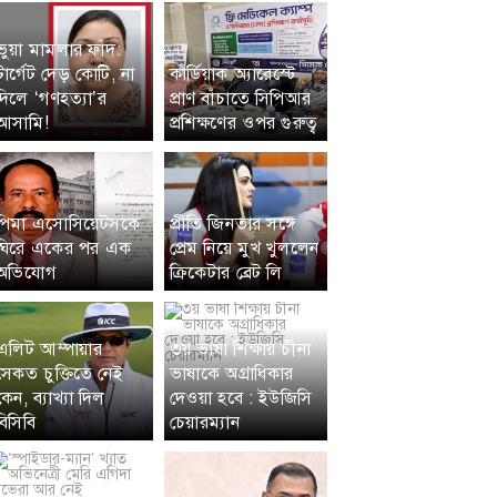
​ভুয়া মামলার ফাঁদ:
টার্গেট দেড় কোটি, না
কার্ডিয়াক অ্যারেস্টে
দিলে ‘গণহত্যা’র
প্রাণ বাঁচাতে সিপিআর
আসামি!
প্রশিক্ষণের ওপর গুরুত্ব
পিমা এসোসিয়েটসকে
প্রীতি জিনতার সঙ্গে
ঘিরে একের পর এক
প্রেম নিয়ে মুখ খুললেন
অভিযোগ
ক্রিকেটার ব্রেট লি
এলিট আম্পায়ার
৩য় ভাষা শিক্ষায় চীনা
সৈকত চুক্তিতে নেই
ভাষাকে অগ্রাধিকার
কেন, ব্যাখ্যা দিল
দেওয়া হবে : ইউজিসি
বিসিবি
চেয়ারম্যান